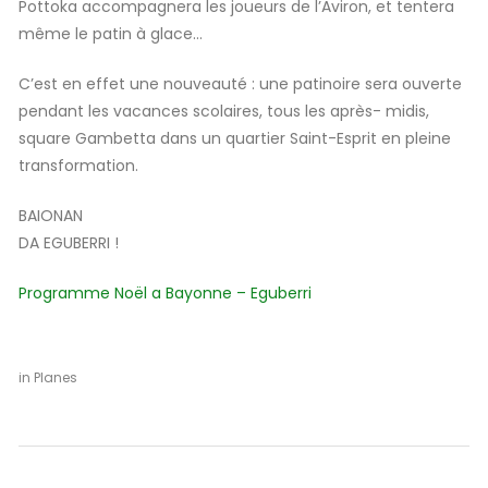
Pottoka accompagnera les joueurs de l’Aviron, et tentera
même le patin à glace…
C’est en effet une nouveauté : une patinoire sera ouverte
pendant les vacances scolaires, tous les après- midis,
square Gambetta dans un quartier Saint-Esprit en pleine
transformation.
BAIONAN
DA EGUBERRI !
Programme Noël a Bayonne – Eguberri
diciembre
by
in
Planes
4, 2018
Bego