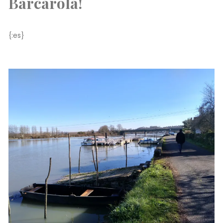
Barcarola!
{:es}