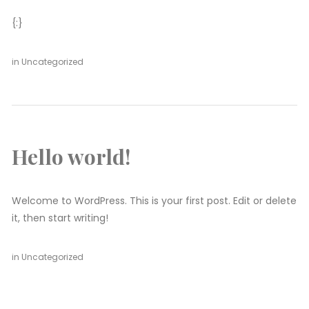
{:}
septiembre
by
in
Uncategorized
10, 2018
Bego
Hello world!
Welcome to WordPress. This is your first post. Edit or delete
it, then start writing!
junio
by
1
in
Uncategorized
en
8,
Bego
comentario
Hello
2017
world!